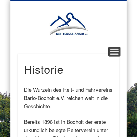
AKTUELLES
SPORTANGEBOT
DOWNLOADS
KONTAKT
ÜBER UNS
News, Turnier- und Vereinstermine
Ansprechpartner, Anfahrt
Wichtige Infos und Formulare.
Unser Angebot im Überblick
Wir stellen uns vor.
Reit- und
Fahrverei
Barlo
Bocholt
Historie
e.V.
Die Wurzeln des Reit- und Fahrvereins
Barlo-Bocholt e.V. reichen weit in die
Geschichte.
Bereits 1896 ist in Bocholt der erste
urkundlich belegte Reiterverein unter