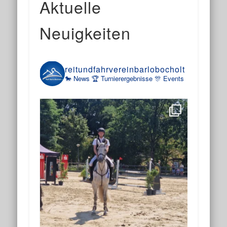
Aktuelle
Neuigkeiten
reitundfahrvereinbarlobocholt
🐎 News
🏆 Turnierergebnisse
🎊 Events