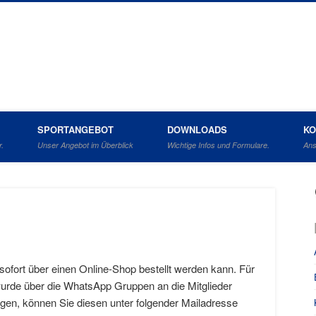
ahrverein Barlo Bocholt e.V.
SPORTANGEBOT
DOWNLOADS
KO
r.
Unser Angebot im Überblick
Wichtige Infos und Formulare.
Ans
b sofort über einen Online-Shop bestellt werden kann. Für
wurde über die WhatsApp Gruppen an die Mitglieder
iegen, können Sie diesen unter folgender Mailadresse