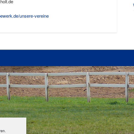
holt.de
rbewerk.de/unsere-vereine
ren.