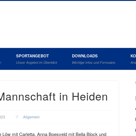
ahrverein Barlo Bocholt e.V.
SPORTANGEBOT
DOWNLOADS
KO
r.
Unser Angebot im Überblick
Wichtige Infos und Formulare.
Ans
 Mannschaft in Heiden
023
Allgemein
öw mit Carletta, Anna Boesveld mit Bella Block und