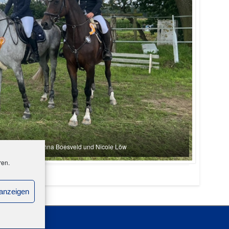
viane Matenar, Anna Boesveld und Nicole Löw
ren.
 anzeigen