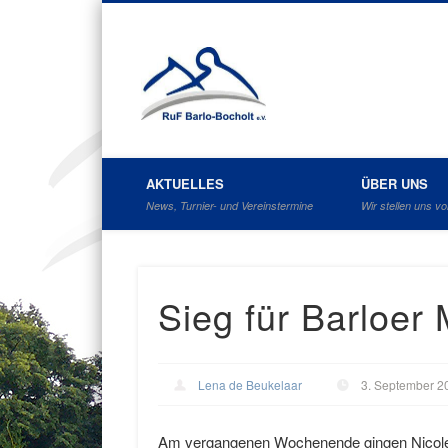
Reit- und F
AKTUELLES
ÜBER UNS
News, Turnier- und Vereinstermine
Wir stellen uns vo
Sieg für Barloer
Lena de Beukelaar
3. September 2
Am vergangenen Wochenende gingen Nicole L