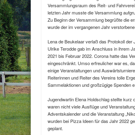
Versammlungsraum des Reit- und Fahrvereins
letzten Jahr musste die Versammlung aufgr
Zu Beginn der Versammlung begrüßte die er
wurde der im vergangenen Jahr verstorbene
Lena de Beukelaar verlaß das Protokoll d
Ulrike Terodde gab im Anschluss in ihrem Ja
2021 bis Februar 2022. Corona hatte das Ve
eingeschränkt. Umso erfreulicher war es,
einige Veranstaltungen und Auswärtsturniere
Reiterinnen und Reiter des Vereins tolle Erg
Sammelaktionen und großzügige Spenden end
Jugendwartin Elena Holdschlag stellte kurz 
waren nicht viele Ausflüge und Veranstalt
Adventskalender und die Veranstaltung „Ni
wurden bei Pizza Ideen für das Jahr 2022 
geplant.