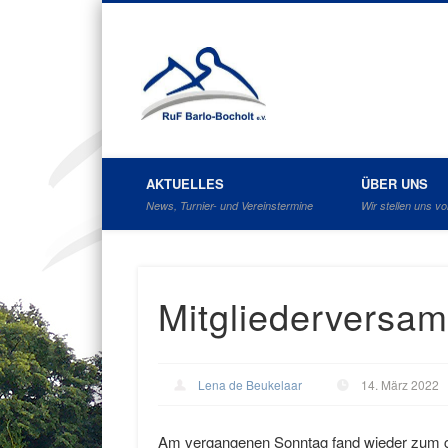
Reit- und F
AKTUELLES
ÜBER UNS
News, Turnier- und Vereinstermine
Wir stellen uns vo
Mitgliederversa
Lena de Beukelaar
14. März 2022
Am vergangenen Sonntag fand wieder zum g