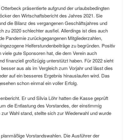
d Otterbeck präsentierte aufgrund der urlaubsbedingten
cker den Wirtschaftsbericht des Jahres 2021. Sie
 und die Bilanz des vergangenen Geschäftsjahres und
ch zu 2020 schlechter ausfiel. Allerdings ist dies auch
rnde Pandemie zurückgegangenen Mitgliederzahlen,
eingezogene Helferstundenbeiträge zu begründen. Positiv
n viele gute Sponsoren hat, die dem Verein auch
d finanziell großzügig unterstützt haben. Für 2022 sieht
 besser aus als im Vergleich zum Vorjahr und lässt dies
eder auf ein besseres Ergebnis hinauslaufen wird. Das
gesehen schon einmal ein voller Erfolg.
enbericht. Er und Silvia Löhr hatten die Kasse geprüft
t um die Entlastung des Vorstandes, der einstimmig
 zur Wahl stand, stellte sich zur Wiederwahl und wurde
 planmäßige Vorstandswahlen. Die Ausführer der