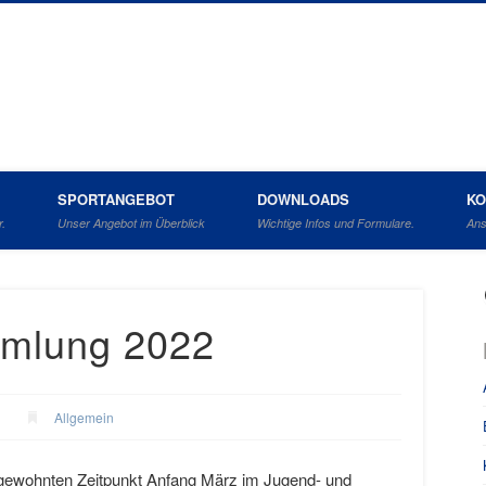
ahrverein Barlo Bocholt e.V.
SPORTANGEBOT
DOWNLOADS
KO
r.
Unser Angebot im Überblick
Wichtige Infos und Formulare.
Ans
mmlung 2022
Allgemein
ewohnten Zeitpunkt Anfang März im Jugend- und