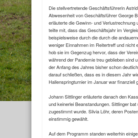
Die stellvertretende Geschäftsführerin Astri
Abwesenheit von Geschäftsführer George Bö
erläuterte die Gewinn- und Verlustrechnung
teilte mit, dass das Geschäftsjahr im Verglei
beispielsweise durch die durch die andaue
weniger Einnahmen im Reitertreff und nicht 
hob sie im Gegenzug hervor, dass der Verei
während der Pandemie treu geblieben sind un
der Anfang des Jahres bisher schon deutlich
darauf schließen, dass es in diesem Jahr wi
Hallenspringturnier im Januar war finanziell 
Johann Sittlinger erläuterte danach den Kass
und keinerlei Beanstandungen. Sittlinger ba
zugestimmt wurde. Silvia Löhr, deren Posten
einstimmig gewählt.
Auf dem Programm standen weiterhin einige